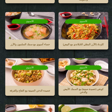
الآسيوي
الآسيوي
كاو-باد (الأرز المقلي التايلاندي مع البيض)
حساء آسيوي مع سمك السلمون والأرز
الآسيوي
الآسيوي
كونغي (عصيدة صينية) مع السمك الأبيض
عصيدة الدخن الصينية مع التفاح والقرفة
والدخن