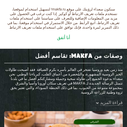
سنكون سعداء لرؤيتك على موقع makfa.ru! لتسهيل استخدام لموقعنا،
العربية
نستخدم ملفات تعريف الارتباط أو كوكيز. إذا كنت ترغب في الحصول على
مزيد من المعلومات الإضافية وللتعرف على سياستنا على استخدام ملفات
تعريف الارتباط، اتبع الرابط. من خلال الاستمرار في استخدام موقعنا، بما في
ذلك التمرير لمرة واحدة، فإنك توافق على استخدام ملفات تعريف الارتباط.
الصفحة الرئيسية
الوصفات
أنا أتفق
وصفات من MAKFA: تقاسم أفضل
منذ زمن بعيد وروسيا تفتخر في العالم بأسره بكرم الضيافة. فقد أصبحت طاولات
الخبز الروسية المشهورة، والمُحضرة من أعماق القلب، كبرياءنا الوطني. نحن
سعداء بدعوة الجميع إلى طاولة سخية وجميلة ومشاركتكم أفضل ما في بلدنا.
تتمثل الرسالة الجديدة لـ MAKFA في تعريف سكان أوروبا وآسيا والشرق
بمجموعة متنوعة من الحبوب، بما في ذلك الحنطة السوداء، والتي تعتبر بحق
ثروة وطنية للزراعة الروسية.
قراءة المزيد
الشرقي