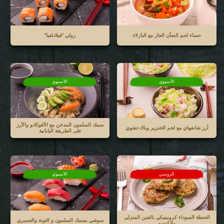
حساء لحم الضأن الحار مع البازلاء
رولي "فيلادلفيا"
الآسيوي
الآسيوي
سمك السلمون المدخن مع الأفوكادو والأرز
أرز شانغهاي مع لحم الخنزير وباك-تشوي
على الطريقة اليابانية
الروسي
الآسيوي
الحنطة السوداء كروبينيكي بالجبن المنزلي
سوشي بسمك السلمون و التونة والجمبري
والكوسه