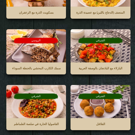
المنصف (الدجاج باللبن) مع عصيدة الذرة
بسكويت الذرة مع الزعفران
الشرقي
الروسي
البازلاء مع الباذنجان بالوصفة العربية
سمك الكارب المحشي بالحنطة السوداء
الشرقي
الشرقي
الفلافل
الفاصوليا الحارة في صلصة الطماطم