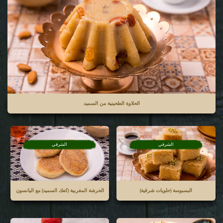
الحلاوة الطحينية من السميد
الشرقي
الشرقي
البسبوسة (حلويات شرقية)
الحرشة المغربية (كعك السميد) مع اليانسون