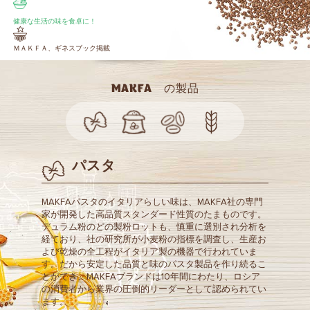
健康な生活の味を食卓に！
ＭＡＫＦＡ、ギネスブック掲載
MAKFA の製品
パスタ
MAKFAパスタのイタリアらしい味は、MAKFA社の専門
家が開発した高品質スタンダード性質のたまものです。
デュラム粉のどの製粉ロットも、慎重に選別され分析を
経ており、社の研究所が小麦粉の指標を調査し、生産お
よび乾燥の全工程がイタリア製の機器で行われていま
す。だから安定した品質と味のパスタ製品を作り続るこ
とができ、MAKFAブランドは10年間にわたり、ロシア
の消費者から業界の圧倒的リーダーとして認められてい
ます。