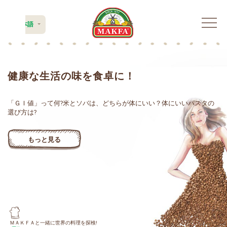
日本語
健康な生活の味を食卓に！
「ＧＩ値」って何?米とソバは、どちらが体にいい？体にいいパスタの
選び方は?
もっと見る
ＭＡＫＦＡと一緒に世界の料理を探検!