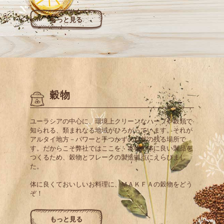
もっと見る
穀物
ユーラシアの中心に、環境上クリーンなハーブや穀類で
知られる、類まれなる地域がひろがっています。それが
アルタイ地方－パワーと手つかずの自然の残る場所で
す。だからこそ弊社ではここを、本物の体に良い製品を
つくるため、穀物とフレークの製造拠点にえらびまし
た。
体に良くておいしいお料理に、ＭＡＫＦＡの穀物をどう
ぞ！
もっと見る