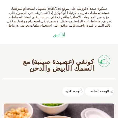
سنكون سعداء لرؤيتك على موقع makfa.ru! لتسهيل استخدام لموقعنا،
العربية
نستخدم ملفات تعريف الارتباط أو كوكيز. إذا كنت ترغب في الحصول على
مزيد من المعلومات الإضافية وللتعرف على سياستنا على استخدام ملفات
تعريف الارتباط، اتبع الرابط. من خلال الاستمرار في استخدام موقعنا، بما في
ذلك التمرير لمرة واحدة، فإنك توافق على استخدام ملفات تعريف الارتباط.
الصفحة الرئيسية
الوصفات
كونغي (عصيدة صينية)
أنا أتفق
مع السمك الأبيض والدخن
كونغي (عصيدة صينية) مع
السمك الأبيض والدخن
الوصفة السابقة
الوصفة التالية