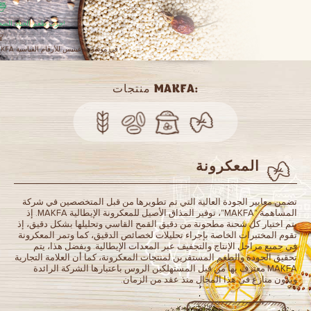
جرب طعم الحياة الصحية!
MAKFA في موسوعة غينيس للأرقام القياسية
:MAKFA منتجات
المعكرونة
تضمن معايير الجودة العالية التي تم تطويرها من قبل المتخصصين في شركة
المساهمة "MAKFA"، توفير المذاق الأصيل للمعكرونة الإيطالية MAKFA. إذ
يتم اختيار كل شحنة مطحونة من دقيق القمح القاسي وتحليلها بشكل دقيق، إذ
تقوم المختبرات الخاصة بإجراء تحليلات لخصائص الدقيق، كما وتمر المعكرونة
في جميع مراحل الإنتاج والتجفيف عبر المعدات الإيطالية. وبفضل هذا، يتم
تحقيق الجودة والطعم المستقرين لمنتجات المعكرونة، كما أن العلامة التجارية
MAKFA معترف بها من قبل المستهلكين الروس باعتبارها الشركة الرائدة
وبدون منازع في هذا المجال منذ عقد من الزمان.