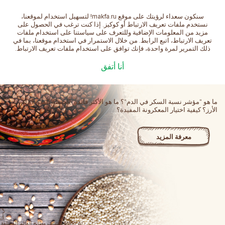
سنكون سعداء لرؤيتك على موقع makfa.ru! لتسهيل استخدام لموقعنا،
العربية
نستخدم ملفات تعريف الارتباط أو كوكيز. إذا كنت ترغب في الحصول على
مزيد من المعلومات الإضافية وللتعرف على سياستنا على استخدام ملفات
تعريف الارتباط، اتبع الرابط. من خلال الاستمرار في استخدام موقعنا، بما في
ذلك التمرير لمرة واحدة، فإنك توافق على استخدام ملفات تعريف الارتباط.
أنا أتفق
جرب طعم الحياة الصحية!
ما هو "مؤشر نسبة السكر في الدم"؟ ما هو الأكثر فائدة: الحنطة السوداء أم
الأرز؟ كيفية اختيار المعكرونة المفيدة؟
معرفة المزيد
اكتشف مطابخ العالم المختلفة مع MAKFA!