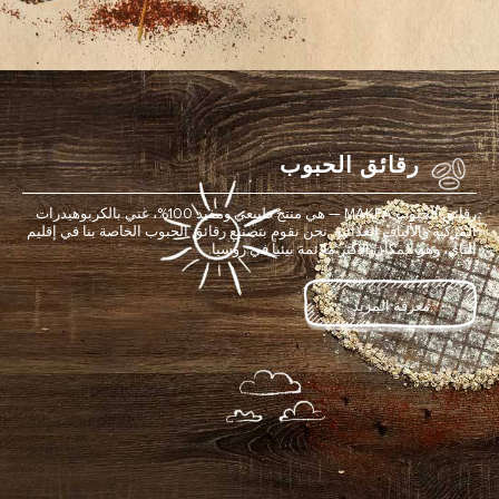
رقائق الحبوب
رقائق الحبوب MAKFA — هي منتج طبيعي ومفيد 100%، غني بالكربوهيدرات
المركبة والألياف الغذائية. نحن نقوم بتصنيع رقائق الحبوب الخاصة بنا في إقليم
ألتاي، وهو المكان الأكثر ملائمة بيئياً في روسيا.
معرفة المزيد