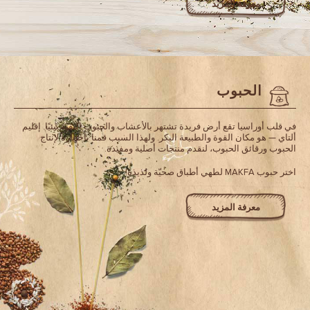
معرفة المزيد
الحبوب
في قلب أوراسيا تقع أرض فريدة تشتهر بالأعشاب والحبوب النقية بيئيًا. إقليم
ألتاي — هو مكان القوة والطبيعة البكر. ولهذا السبب قمنا باختياره لإنتاج
الحبوب ورقائق الحبوب، لنقدم منتجات أصلية ومفيدة.
اختر حبوب MAKFA لطهي أطباق صحيّة ولذيذة!
معرفة المزيد