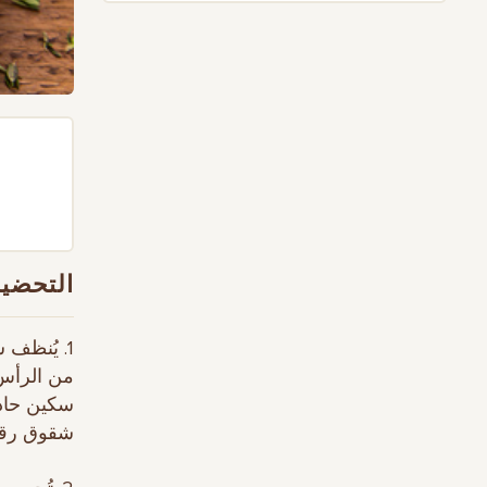
التحضير
1. يُنظف
من الرأس 
سكين حاد 
شقوق رقي