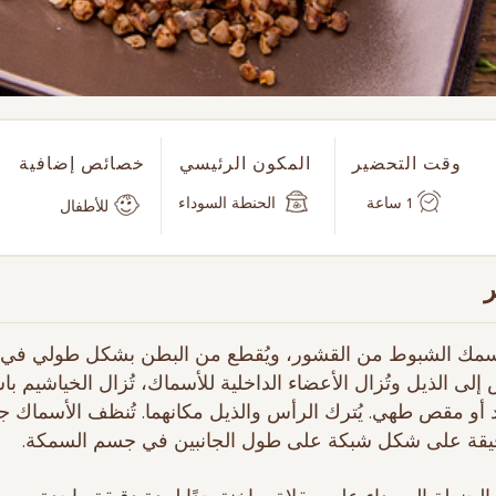
وقت التحضير
المكون الرئيسي
خصائص إضافية
1 ساعة
الحنطة السوداء
للأطفال
 سمك الشبوط من القشور، ويُقطع من البطن بشكل طولي في ا
إلى الذيل وتُزال الأعضاء الداخلية للأسماك، تُزال الخياشيم با
أو مقص طهي. يُترك الرأس والذيل مكانهما. تُنظف الأسماك جيد
قة على شكل شبكة على طول الجانبين في جسم السمكة.