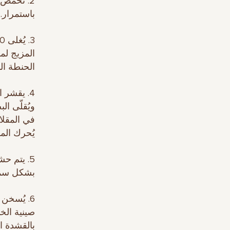
2. تُحمص
باستمرار.
الحنطة ال
4. يقشر 
يُحرك المزيج
5. يتم ح
بشكل سميك