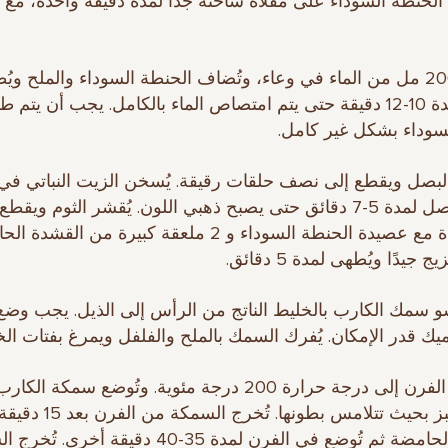
 الحنطة السوداء على مقلاة ساخنة جدًا لمدة دقيقة واحدة، مع 
3. يُغلى 200 مل من الماء في وعاء، وتُضاف الحنطة السوداء والملح وي
المزيج لمدة 10-12 دقيقة حتى يتم امتصاص الماء بالكامل. يجب أن يتم 
سوداء بشكل غير كامل.
البصل ويقطع إلى نصف حلقات رقيقة. يُسخن الزيت النباتي في 
ويُقلّى البصل لمدة 5-7 دقائق حتى يصبح ذهبي اللون. يُقشر الثوم ويق
في المقلاة مع عصيدة الحنطة السوداء و 2 ملعقة كبيرة من القش
 جيدًا ويُطهى لمدة 5 دقائق.
شو سمك الكارب بالخليط الناتج من الرأس إلى الذيل. يجب وض
 قدر الإمكان. يُفرك السمك بالملح والفلفل ويمرغ بفتات الخب
6. يُسخن الفرن إلى درجة حرارة 200 درجة مئوية. وتُوضع سمكة ا
صينية الخبز بحيث تتلامس بطونها. تُ
بالقشدة الحامضة ثم تُوضع في الفرن لمدة 35-40 دقيقة