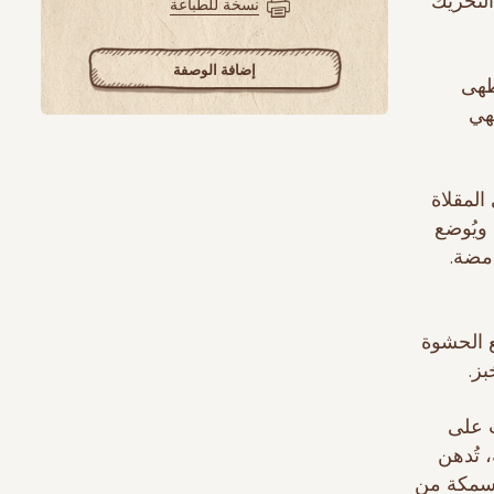
التحريك
نسخة للطباعة
إضافة الوصفة
ُطهى
طهي
المقلاة
طع ويُوضع
دة الحامضة.
ع الحشوة
ز.
لكارب على
خرج السمكة من الفرن بعد 15 دقيقة، تُدهن
 أخرى. تُخرج السمكة من