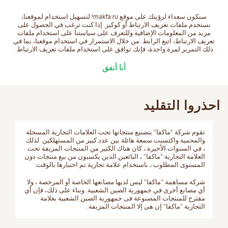
سنكون سعداء لرؤيتك على موقع makfa.ru! لتسهيل استخدام لموقعنا،
العربية
نستخدم ملفات تعريف الارتباط أو كوكيز. إذا كنت ترغب في الحصول على
مزيد من المعلومات الإضافية وللتعرف على سياستنا على استخدام ملفات
تعريف الارتباط، اتبع الرابط. من خلال الاستمرار في استخدام موقعنا، بما في
ذلك التمرير لمرة واحدة، فإنك توافق على استخدام ملفات تعريف الارتباط.
الصفحة الرئيسية
نبذة عن الشركة
احذروا التقليد
أنا أتفق
احذروا التقليد
تقوم شركة "ماكفا" بتصنيع منتجاتها تحت العلامات التجارية المسجلة
والمحمية واكتسبت سمعة هائلة بين عدد كبير من المستهلكين. لذلك
، في السنوات الأخيرة ، كان هناك الكثير من المنتجات المزيفة تحت
العلامة التجارية "ماكفا" ، البائعين الذين يكسبون من بيع منتجات دون
المستوى المطلوب ، باستخدام علامة تجارية تم اختبارها بالوقت.
شركة مساهمة "ماكفا" ليس لديها مصانعها الخاصة أو المرخصة ، ولا
أي مصانع أخرى في جمهورية الصين الشعبية. وبناء على ذلك، فإن أي
مقترح للمنتجات المصنوعة فى جمهورية الصين الشعبية بعلامة
التجارية "ماكفا" إن هى إلا المنتجات المزيفة.