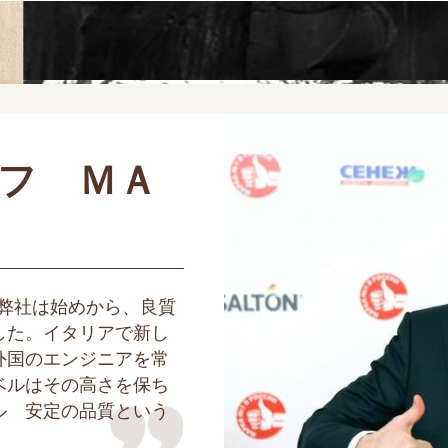
フ ＭＡ
弊社は始めから、良質
した。イタリアで新し
外国のエンジニアを常
ベルはその高さを保ち
ル 安定の品質という