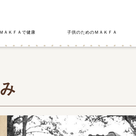
ＭＡＫＦＡで健康
子供のためのＭＡＫＦＡ
ゆみ